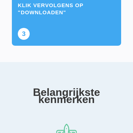
KLIK VERVOLGENS OP
"DOWNLOADEN"
3
Belangrijkste
kenmerken