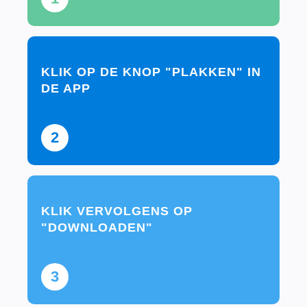
KLIK OP DE KNOP "PLAKKEN" IN
DE APP
2
KLIK VERVOLGENS OP
"DOWNLOADEN"
3