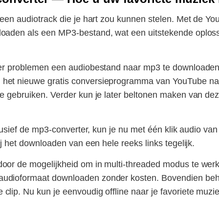
t een audiotrack die je hart zou kunnen stelen. Met de Y
oaden als een MP3-bestand, wat een uitstekende oplossi
nder problemen een audiobestand naar mp3 te downloade
 het nieuwe gratis conversieprogramma van YouTube na
te gebruiken. Verder kun je later beltonen maken van de
inclusief de mp3-converter, kun je nu met één klik audio
ij het downloaden van een hele reeks links tegelijk.
door de mogelijkheid om in multi-threaded modus te wer
audioformaat downloaden zonder kosten. Bovendien beh
clip. Nu kun je eenvoudig offline naar je favoriete muzi