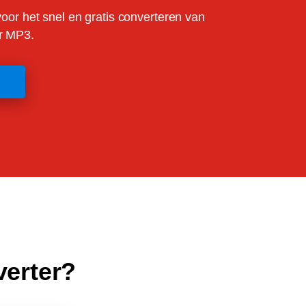
voor het snel en gratis converteren van
r MP3.
verter?