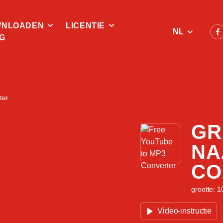
NLOADEN
LICENTIE
NL
G
ter
GR
NA
CO
grootte: 1
Video-instructie