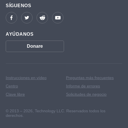
SÍGUENOS
AYÚDANOS
Donare
Instrucciones en vídeo
Preguntas más frecuentes
Centro
Informe de errores
Clave libre
Solicitudes de negocio
© 2013 – 2026,
Technology LLC. Reservados todos los
derechos.