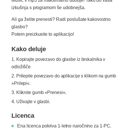
Music v mp3 za maksimalno udobje! Tako bo vaša
izkušnja s programom še udobnejša.
Ali ga želite prenesti? Radi poslušate kakovostno
glasbo?
Potem preizkusite to aplikacijo!
Kako deluje
Kopirajte povezavo do glasbe iz brskalnika v
odložišče
Prilepite povezavo do aplikacije s klikom na gumb
»Prilepi«.
Kliknite gumb »Prenesi«.
Uživajte v glasbi.
Licenca
Ena licenca pokriva 1-letno naročnino za 1-PC.