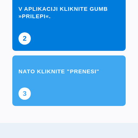
V APLIKACIJI KLIKNITE GUMB
»PRILEPI«.
2
NATO KLIKNITE "PRENESI"
3