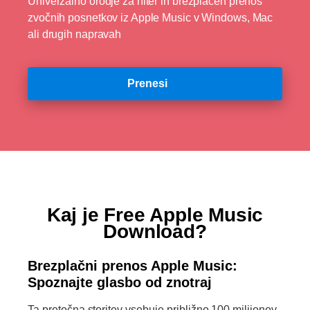
Univerzalno orodje za hiter in brezplačen prenos
zvočnih posnetkov iz Apple Music v Windows, Mac
ali drugih napravah
Prenesi
Kaj je Free Apple Music
Download?
Brezplačni prenos Apple Music:
Spoznajte glasbo od znotraj
Ta pretočna storitev vsebuje približno 100 milijonov