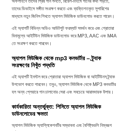
অফলাইনে তাদের প্রিয় গান শুনতে, রিয়েল-টাইমে গানের কথা পড়তে,
তাদের ডিভাইসে সঙ্গীত সংরক্ষণ করতে এবং ব্যক্তিগতকৃত সুপারিশের
মাধ্যমে নতুন জিনিস শিখতে অ্যাপল মিউজিক ডাউনলোড করতে পারেন।
এই অ্যাপটি বিভিন্ন অডিও আউটপুট ফরম্যাট সমর্থন করে এবং শ্রোতারা
বিনামূল্যে আইটিউন মিউজিক ডাউনলোড করে MP3, AAC এবং M4A
তে সংরক্ষণ করতে পারবেন।
অ্যাপল মিউজিক থেকে mp3 কনভার্টার – ট্র্যাক
সংরক্ষণের নিখুঁত পদ্ধতি
এই অ্যাপটি ইনস্টল করে শ্রোতারা অ্যাপল মিউজিক বা আইটিউনস ট্র্যাক
উপভোগ করতে পারবেন। তবুও, অ্যাপল মিউজিক থেকে MP3 কনভার্টার
হল অন্য প্লেয়ারে গান চালানোর সেরা এবং সবচেয়ে আরামদায়ক উপায়।
কার্যকারিতা অন্তর্ভুক্ত: পিসিতে অ্যাপল মিউজিক
ডাউনলোডের ক্ষমতা
অ্যাপল মিউজিক অ্যাপ্লিকেশনটির সম্ভাবনা এবং বৈশিষ্ট্যগুলি নিম্নরূপ