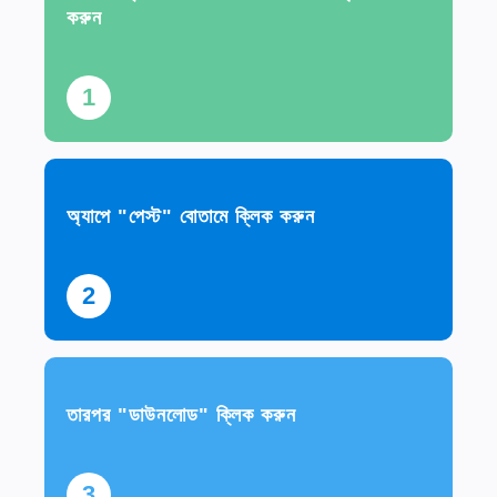
করুন
1
অ্যাপে "পেস্ট" বোতামে ক্লিক করুন
2
তারপর "ডাউনলোড" ক্লিক করুন
3