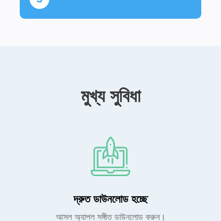
মুখ্য সুবিধা
দ্রুত ডাউনলোড হচ্ছে
আসল অ্যাপল সঙ্গীত ডাউনলোড করুন।