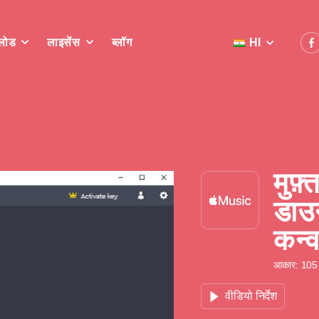
लोड
लाइसेंस
ब्लॉग
HI
मुफ
डा
कन्व
आकार: 105 
वीडियो निर्देश