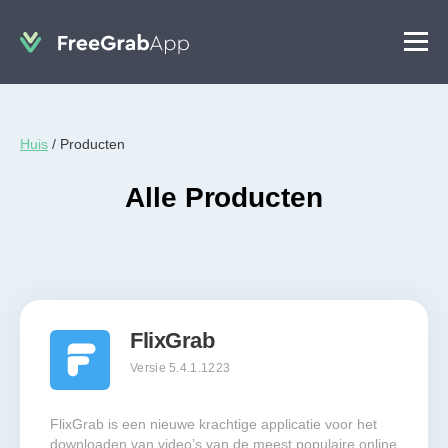
Huis
/
Producten
Alle Producten
FlixGrab
Versie 5.4.1.1223
FlixGrab is een nieuwe krachtige applicatie voor het
downloaden van video’s van de meest populaire online