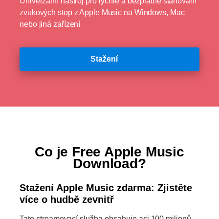
Univerzální nástroj pro rychlé a bezplatné stahování
zvukových stop z Apple Music na Windows, Mac
nebo jiná zařízení
Stažení
Co je Free Apple Music
Download?
Stažení Apple Music zdarma: Zjistěte
více o hudbě zevnitř
Tato streamovací služba obsahuje asi 100 milionů