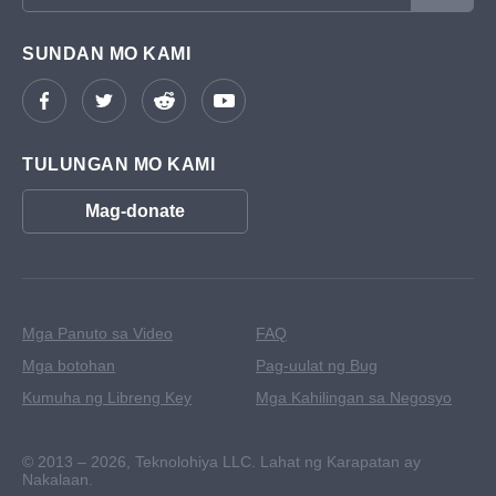
SUNDAN MO KAMI
TULUNGAN MO KAMI
Mag-donate
Mga Panuto sa Video
FAQ
Mga botohan
Pag-uulat ng Bug
Kumuha ng Libreng Key
Mga Kahilingan sa Negosyo
© 2013 – 2026,
Teknolohiya LLC. Lahat ng Karapatan ay
Nakalaan.