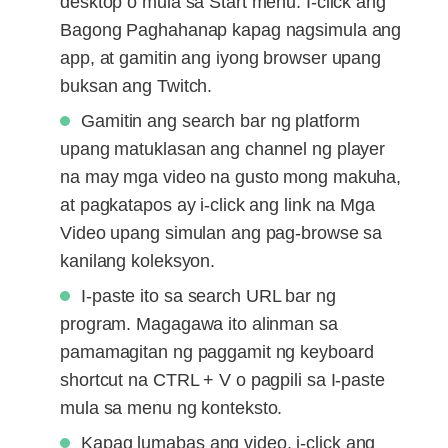
desktop o mula sa Start menu. I-click ang
Bagong Paghahanap kapag nagsimula ang
app, at gamitin ang iyong browser upang
buksan ang Twitch.
Gamitin ang search bar ng platform
upang matuklasan ang channel ng player
na may mga video na gusto mong makuha,
at pagkatapos ay i-click ang link na Mga
Video upang simulan ang pag-browse sa
kanilang koleksyon.
I-paste ito sa search URL bar ng
program. Magagawa ito alinman sa
pamamagitan ng paggamit ng keyboard
shortcut na CTRL + V o pagpili sa I-paste
mula sa menu ng konteksto.
Kapag lumabas ang video, i-click ang