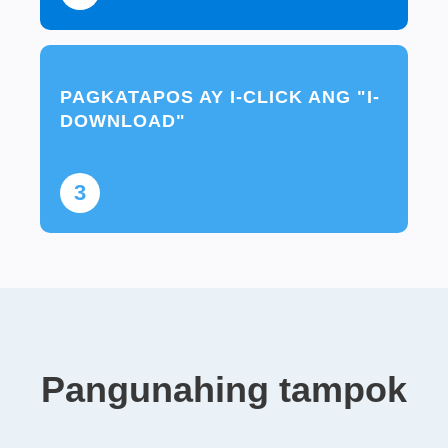
PAGKATAPOS AY I-CLICK ANG "I-
DOWNLOAD"
3
Pangunahing tampok