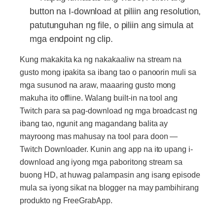
button na I-download at piliin ang resolution,
patutunguhan ng file, o piliin ang simula at
mga endpoint ng clip.
Kung makakita ka ng nakakaaliw na stream na
gusto mong ipakita sa ibang tao o panoorin muli sa
mga susunod na araw, maaaring gusto mong
makuha ito offline. Walang built-in na tool ang
Twitch para sa pag-download ng mga broadcast ng
ibang tao, ngunit ang magandang balita ay
mayroong mas mahusay na tool para doon —
Twitch Downloader. Kunin ang app na ito upang i-
download ang iyong mga paboritong stream sa
buong HD, at huwag palampasin ang isang episode
mula sa iyong sikat na blogger na may pambihirang
produkto ng FreeGrabApp.