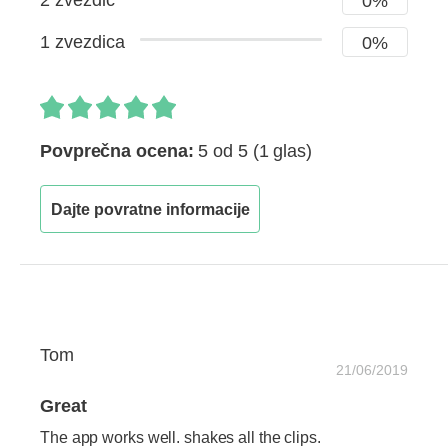
2 zvezdic
0%
1 zvezdica
0%
Povprečna ocena:
5 od 5
(1 glas)
Dajte povratne informacije
Tom
21/06/2019
Great
The app works well. shakes all the clips.