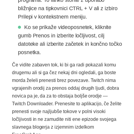
programa. To lahko storite z uporabo
bližnjice na tipkovnici CTRL + V ali z izbiro
Prilepi v kontekstnem meniju.
Ko se prikaže videoposnetek, kliknite
gumb Prenos in izberite ločljivost, cilj
datoteke ali izberite začetek in končno točko
posnetka.
Če vidite zabaven tok, ki bi ga radi pokazali komu
drugemu ali si ga čez nekaj dni ogledali, ga boste
morda želeli prenesti brez povezave. Twitch nima
vgrajenih orodij za prenos oddaj drugih ljudi, dobra
novica pa je, da za to obstaja boljše orodje —
Twitch Downloader. Prenesite to aplikacijo, če želite
prenesti svoje najljubše tokove v polni visoki
ločljivosti in ne zamudite niti ene epizode svojega
slavnega blogerja z izjemnim izdelkom