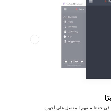
لموارد الذين يرغبون في حفظ ملفهم المفضل على أجهزة