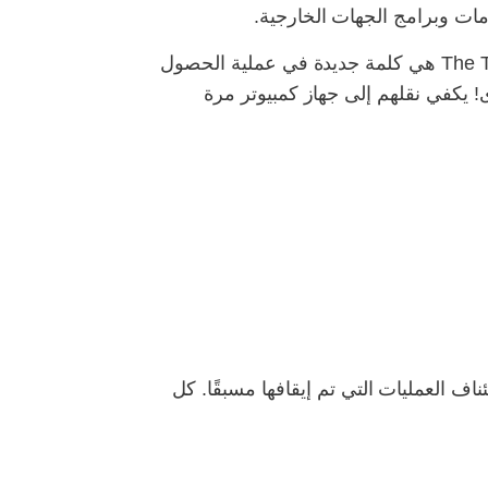
يوجد مدير فريد لتنزيل المقاطع ومقاطع الفيديو بدقة عالية كاملة من هذه الاستضافة. The Twitch Downloader هي كلمة جديدة في عملية الحصول
لبرنامج بواسطة FreeGrabApp ، يكفي رابط المحتوى! يكفي نقلهم إلى جهاز كمبيوتر مرة
ناف العمليات التي تم إيقافها مسبقًا. كل