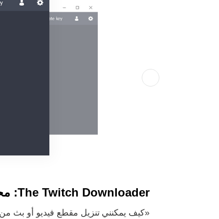
The Twitch Downloader: محول فريد للحصول على التدفقات التي تحبها كثيرًا