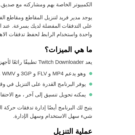
الكمبيوتر الخاصة بهم ومشاركته مع صديق. ومع ذلك ، لا يمكن تنزيل مق
واحدة واستخدام الرابط لحفظ تدفقات الاه
ما هي الميزات؟
يعد Twitch Downloader تطبيقًا رائعًا لأجهزة الكمبيوتر والهواتف المحمولة مع محول وميزات أخرى:
وهو يدعم MP4 و FLV و 3GP و WMV و WEBM و MP3 وتنسيقات أخرى.
يوفر البرنامج القدرة على التنزيل في 
يمكنه تحويل تنسيق إلى آخر ، مع الاحتفا
يتيح لك البرنامج أيضًا إدارة تدفقات حركة ا
شيء سهل الاستخدام وسهل الإدارة.
عملية التنزيل