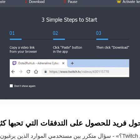
«كيف يمكنني تنزيل مقطع فيديو أو بث من Twitch؟» - سؤال متكرر بين مستخدمي ا