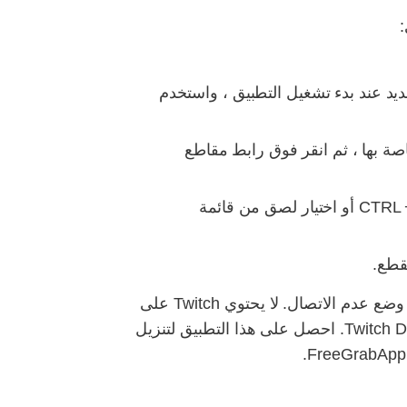
:
يد عند بدء تشغيل التطبيق ، واستخدم
ة بها ، ثم انقر فوق رابط مقاطع
الصقها في شريط عنوان URL لبحث البرنامج. يمكن القيام بذلك إما باستخدام اختصار لوحة المفاتيح CTRL + V أو اختيار لصق من قائمة
مقطع.
إذا رأيت بثًا ترفيهيًا تريد عرضه لشخص آخر أو إعادة مشاهدته في الأيام القادمة ، فقد ترغب في جعله في وضع عدم الاتصال. لا يحتوي Twitch على
أدوات مضمنة لتنزيل بث الأشخاص الآخرين ، ولكن الخبر السار هو أن هناك أداة أفضل لذلك - Twitch Downloader. احصل على هذا التطبيق لتنزيل