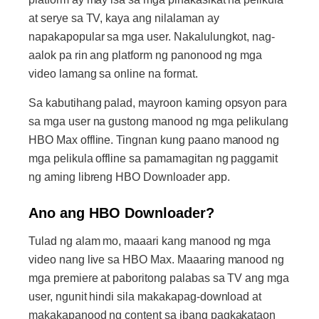
at serye sa TV, kaya ang nilalaman ay
napakapopular sa mga user. Nakalulungkot, nag-
aalok pa rin ang platform ng panonood ng mga
video lamang sa online na format.
Sa kabutihang palad, mayroon kaming opsyon para
sa mga user na gustong manood ng mga pelikulang
HBO Max offline. Tingnan kung paano manood ng
mga pelikula offline sa pamamagitan ng paggamit
ng aming libreng HBO Downloader app.
Ano ang HBO Downloader?
Tulad ng alam mo, maaari kang manood ng mga
video nang live sa HBO Max. Maaaring manood ng
mga premiere at paboritong palabas sa TV ang mga
user, ngunit hindi sila makakapag-download at
makakapanood ng content sa ibang pagkakataon