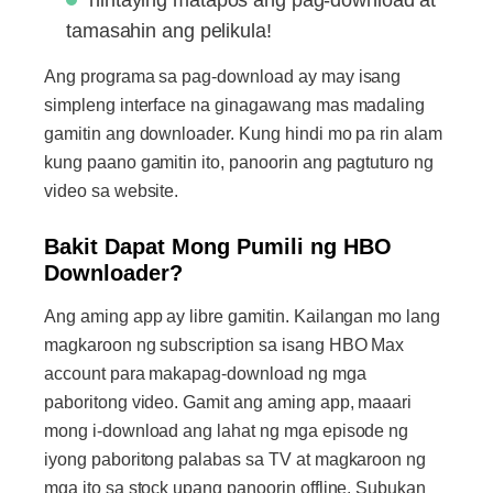
hintaying matapos ang pag-download at
tamasahin ang pelikula!
Ang programa sa pag-download ay may isang
simpleng interface na ginagawang mas madaling
gamitin ang downloader. Kung hindi mo pa rin alam
kung paano gamitin ito, panoorin ang pagtuturo ng
video sa website.
Bakit Dapat Mong Pumili ng HBO
Downloader?
Ang aming app ay libre gamitin. Kailangan mo lang
magkaroon ng subscription sa isang HBO Max
account para makapag-download ng mga
paboritong video. Gamit ang aming app, maaari
mong i-download ang lahat ng mga episode ng
iyong paboritong palabas sa TV at magkaroon ng
mga ito sa stock upang panoorin offline. Subukan