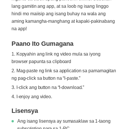
lang gamitin ang app, at sa loob ng isang linggo
hindi mo maiisip ang isang buhay na wala ang
aming kamangha-manghang at kapaki-pakinabang
na app!
Paano Ito Gumagana
Kopyahin ang link ng video mula sa iyong
browser papunta sa clipboard
Mag-paste ng link sa application sa pamamagitan
ng pag-click sa button na “I-paste.”
I-click ang button na “I-download.”
I-enjoy ang video.
Lisensya
Ang isang lisensya ay sumasaklaw sa 1-taong
subscription para sa 1-PC.