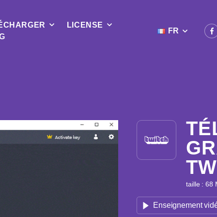
ÉCHARGER
LICENSE
FR
G
TÉ
GR
TW
taille : 68
Enseignement vid