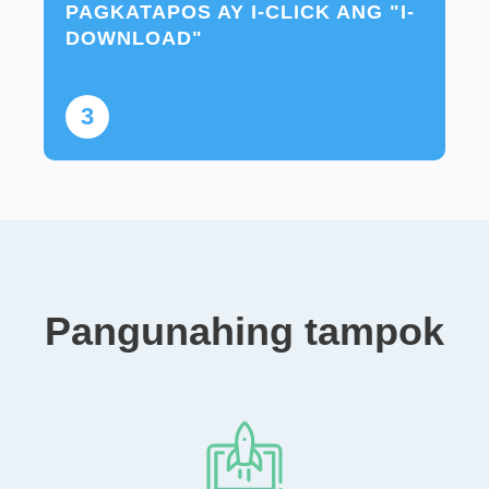
PAGKATAPOS AY I-CLICK ANG "I-
DOWNLOAD"
3
Pangunahing tampok