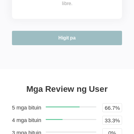
libre.
Higit pa
Mga Review ng User
5 mga bituin
66.7%
4 mga bituin
33.3%
3 mga bituin
0%