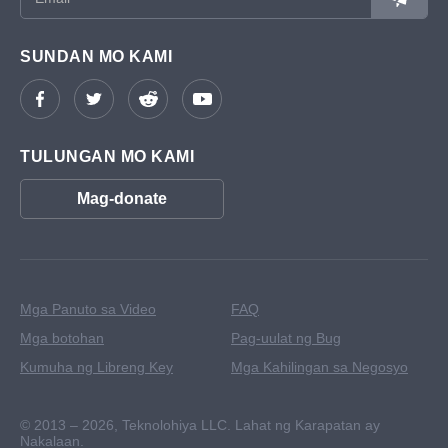
SUNDAN MO KAMI
TULUNGAN MO KAMI
Mag-donate
Mga Panuto sa Video
FAQ
Mga botohan
Pag-uulat ng Bug
Kumuha ng Libreng Key
Mga Kahilingan sa Negosyo
© 2013 – 2026,
Teknolohiya LLC. Lahat ng Karapatan ay
Nakalaan.