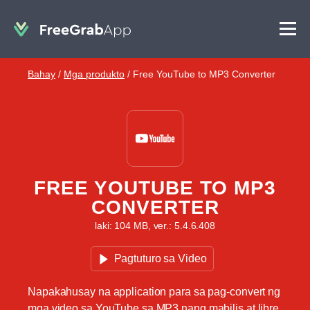
Bahay
/
Mga produkto
/
Free YouTube to MP3 Converter
FREE YOUTUBE TO MP3
CONVERTER
laki: 104 MB, ver.: 5.4.6.408
Pagtuturo sa Video
Napakahusay na application para sa pag-convert ng
mga video sa YouTube sa MP3 nang mabilis at libre.