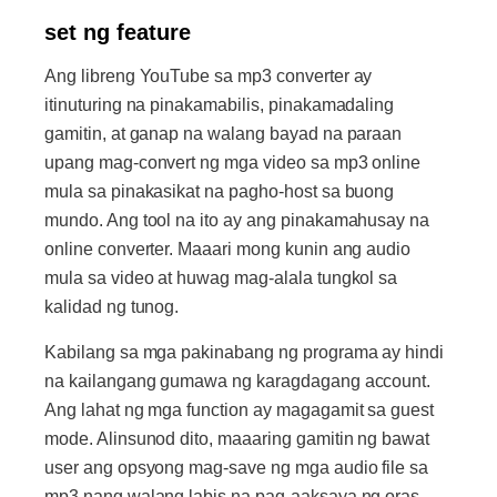
set ng feature
Ang libreng YouTube sa mp3 converter ay
itinuturing na pinakamabilis, pinakamadaling
gamitin, at ganap na walang bayad na paraan
upang mag-convert ng mga video sa mp3 online
mula sa pinakasikat na pagho-host sa buong
mundo. Ang tool na ito ay ang pinakamahusay na
online converter. Maaari mong kunin ang audio
mula sa video at huwag mag-alala tungkol sa
kalidad ng tunog.
Kabilang sa mga pakinabang ng programa ay hindi
na kailangang gumawa ng karagdagang account.
Ang lahat ng mga function ay magagamit sa guest
mode. Alinsunod dito, maaaring gamitin ng bawat
user ang opsyong mag-save ng mga audio file sa
mp3 nang walang labis na pag-aaksaya ng oras