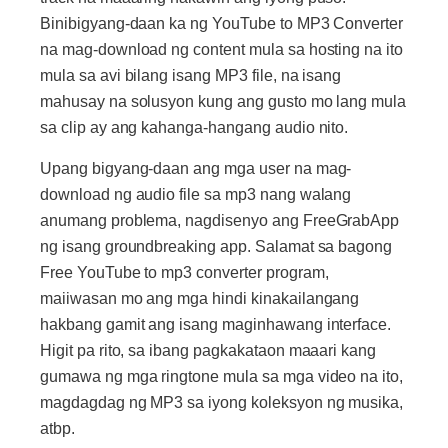
Binibigyang-daan ka ng YouTube to MP3 Converter
na mag-download ng content mula sa hosting na ito
mula sa avi bilang isang MP3 file, na isang
mahusay na solusyon kung ang gusto mo lang mula
sa clip ay ang kahanga-hangang audio nito.
Upang bigyang-daan ang mga user na mag-
download ng audio file sa mp3 nang walang
anumang problema, nagdisenyo ang FreeGrabApp
ng isang groundbreaking app. Salamat sa bagong
Free YouTube to mp3 converter program,
maiiwasan mo ang mga hindi kinakailangang
hakbang gamit ang isang maginhawang interface.
Higit pa rito, sa ibang pagkakataon maaari kang
gumawa ng mga ringtone mula sa mga video na ito,
magdagdag ng MP3 sa iyong koleksyon ng musika,
atbp.