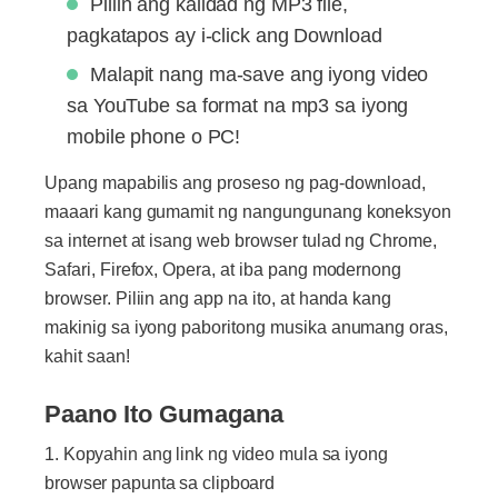
Piliin ang kalidad ng MP3 file,
pagkatapos ay i-click ang Download
Malapit nang ma-save ang iyong video
sa YouTube sa format na mp3 sa iyong
mobile phone o PC!
Upang mapabilis ang proseso ng pag-download,
maaari kang gumamit ng nangungunang koneksyon
sa internet at isang web browser tulad ng Chrome,
Safari, Firefox, Opera, at iba pang modernong
browser. Piliin ang app na ito, at handa kang
makinig sa iyong paboritong musika anumang oras,
kahit saan!
Paano Ito Gumagana
Kopyahin ang link ng video mula sa iyong
browser papunta sa clipboard