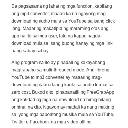
Sa pagsasama ng lahat ng mga function, kabilang
ang mp3 converter, maaari ka na ngayong mag-
download ng audio mula sa YouTube sa isang click
lang. Maaaring makatipid ng maraming oras ang
app na ito sa mga user, lalo na kapag nagda-
download mula sa isang buong hanay ng mga link
nang sabay-sabay.
Ang program na ito ay pinadali ng kakayahang
magtrabaho sa multi-threaded mode. Ang libreng
YouTube to mp3 converter ay maaaring mag-
download ng daan-daang kanta sa audio format sa
zero cost. Bukod dito, pinapanatili ng FreeGrabApp
ang kalidad ng mga na-download na himig bilang
orihinal na clip. Ngayon ay madali ka nang makinig
sa iyong mga paboritong musika mula sa YouTube,
Twitter o Facebook na mga video offline.