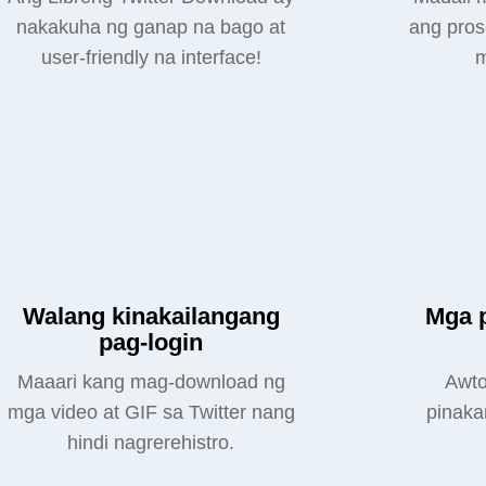
nakakuha ng ganap na bago at
ang pros
user-friendly na interface!
m
Walang kinakailangang
Mga 
pag-login
Maaari kang mag-download ng
Awto
mga video at GIF sa Twitter nang
pinaka
hindi nagrerehistro.