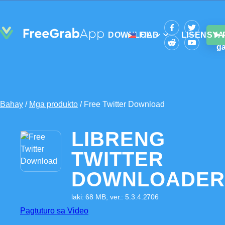
DOWNLOAD
FIL
LISENSYA
ga
Bahay
/
Mga produkto
/
Free Twitter Download
LIBRENG
TWITTER
DOWNLOADER
laki: 68 MB, ver.: 5.3.4.2706
Pagtuturo sa Video