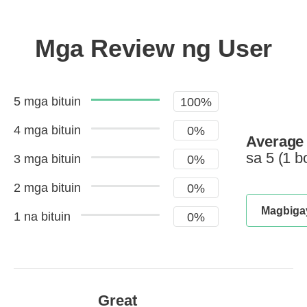
Mga Review ng User
5 mga bituin
100%
4 mga bituin
0%
Average 
sa 5
(1 b
3 mga bituin
0%
2 mga bituin
0%
Magbiga
1 na bituin
0%
Great