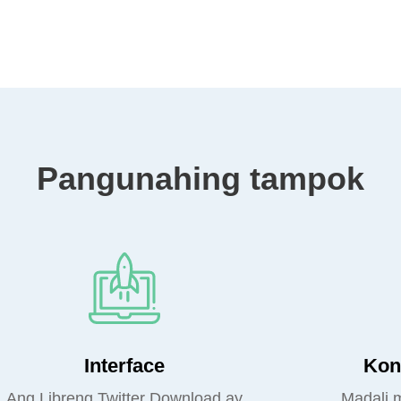
Pangunahing tampok
Interface
Kon
Ang Libreng Twitter Download ay
Madali m