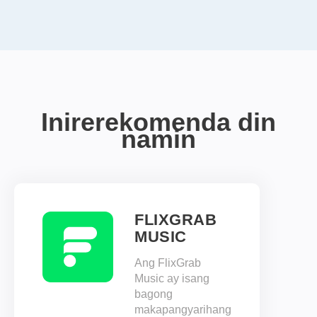
Inirerekomenda din
namin
FLIXGRAB
MUSIC
Ang FlixGrab
Music ay isang
bagong
makapangyarihang