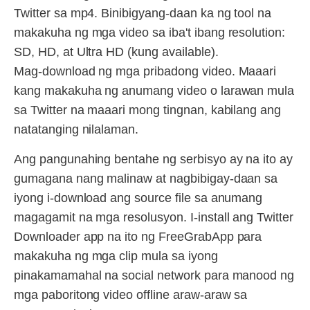
Twitter sa mp4. Binibigyang-daan ka ng tool na
makakuha ng mga video sa iba't ibang resolution:
SD, HD, at Ultra HD (kung available).
Mag-download ng mga pribadong video. Maaari
kang makakuha ng anumang video o larawan mula
sa Twitter na maaari mong tingnan, kabilang ang
natatanging nilalaman.
Ang pangunahing bentahe ng serbisyo ay na ito ay
gumagana nang malinaw at nagbibigay-daan sa
iyong i-download ang source file sa anumang
magagamit na mga resolusyon. I-install ang Twitter
Downloader app na ito ng FreeGrabApp para
makakuha ng mga clip mula sa iyong
pinakamamahal na social network para manood ng
mga paboritong video offline araw-araw sa