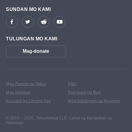
SUNDAN MO KAMI
TULUNGAN MO KAMI
Mag-donate
Mga Panuto sa Video
FAQ
Mga botohan
Pag-uulat ng Bug
Kumuha ng Libreng Key
Mga Kahilingan sa Negosyo
© 2013 – 2026,
Teknolohiya LLC. Lahat ng Karapatan ay
Nakalaan.