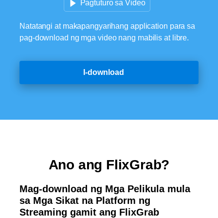
Pagtuturo sa Video
Natatangi at makapangyarihang application para sa
pag-download ng mga video nang mabilis at libre.
I-download
Ano ang FlixGrab?
Mag-download ng Mga Pelikula mula
sa Mga Sikat na Platform ng
Streaming gamit ang FlixGrab