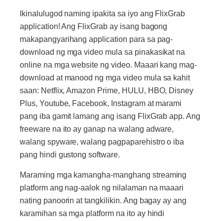
Ikinalulugod naming ipakita sa iyo ang FlixGrab
application! Ang FlixGrab ay isang bagong
makapangyarihang application para sa pag-
download ng mga video mula sa pinakasikat na
online na mga website ng video. Maaari kang mag-
download at manood ng mga video mula sa kahit
saan: Netflix, Amazon Prime, HULU, HBO, Disney
Plus, Youtube, Facebook, Instagram at marami
pang iba gamit lamang ang isang FlixGrab app. Ang
freeware na ito ay ganap na walang adware,
walang spyware, walang pagpaparehistro o iba
pang hindi gustong software.
Maraming mga kamangha-manghang streaming
platform ang nag-aalok ng nilalaman na maaari
nating panoorin at tangkilikin. Ang bagay ay ang
karamihan sa mga platform na ito ay hindi