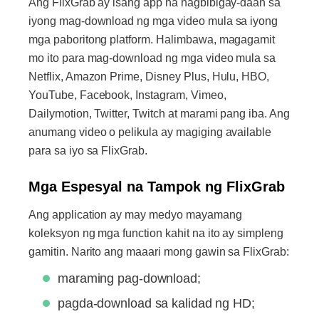
Ang FlixGrab ay isang app na nagbibigay-daan sa
iyong mag-download ng mga video mula sa iyong
mga paboritong platform. Halimbawa, magagamit
mo ito para mag-download ng mga video mula sa
Netflix, Amazon Prime, Disney Plus, Hulu, HBO,
YouTube, Facebook, Instagram, Vimeo,
Dailymotion, Twitter, Twitch at marami pang iba. Ang
anumang video o pelikula ay magiging available
para sa iyo sa FlixGrab.
Mga Espesyal na Tampok ng FlixGrab
Ang application ay may medyo mayamang
koleksyon ng mga function kahit na ito ay simpleng
gamitin. Narito ang maaari mong gawin sa FlixGrab:
maraming pag-download;
pagda-download sa kalidad ng HD;