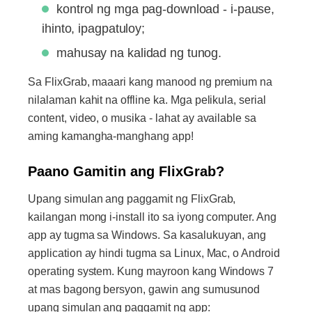
kontrol ng mga pag-download - i-pause,
ihinto, ipagpatuloy;
mahusay na kalidad ng tunog.
Sa FlixGrab, maaari kang manood ng premium na
nilalaman kahit na offline ka. Mga pelikula, serial
content, video, o musika - lahat ay available sa
aming kamangha-manghang app!
Paano Gamitin ang FlixGrab?
Upang simulan ang paggamit ng FlixGrab,
kailangan mong i-install ito sa iyong computer. Ang
app ay tugma sa Windows. Sa kasalukuyan, ang
application ay hindi tugma sa Linux, Mac, o Android
operating system. Kung mayroon kang Windows 7
at mas bagong bersyon, gawin ang sumusunod
upang simulan ang paggamit ng app: