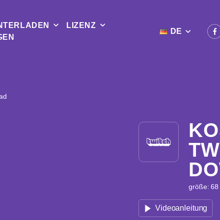
NTERLADEN
LIZENZ
DE
GEN
ad
KO
TW
DO
größe: 68 
Videoanleitung