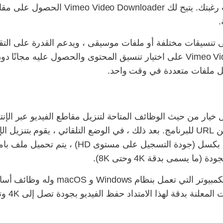
الضروري تنزيل مقطع أو مقطع آخر حسب رغب
إلى تنسيقات مختلفة أو ملفات موسيقى ، ويدعم القدرة على الت
في وقت واحد. يساعدك Vimeo Video Downloader على اختيار تنسيق المحتوى والح
زيل ملفات متعددة في وقت واحد.
امج يمثل أفضل خيار من حيث الوظائف المتاحة لتنزيل مقاطع الفيديو عبر
نسخ المقاطع ولصقها من الخدمة في عناوين URL للبرنامج. بعد ذلك ، في الوضع التل
تم تصميم التطبيق للاستخدام على أجهزة ا
الجمع بين