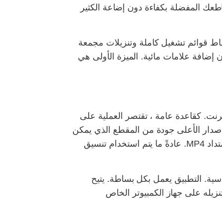
تك. يتيح لك Vimeo Video Downloader الحصول على مقاطعك المفضلة بكفاءة دون إضاعة الكثير
قاط قوائم تشغيل كاملة وتنزيلات مجمعة
صول عليه مجانًا دون إضافة علامات مائية. الميزة الأولى هي
 الإنترنت. كقاعدة عامة ، تقتصر العملية على
قائي ، يقوم بتنزيل الإصدار الأعلى جودة من المقطع الذي يمكن
للبرنامج اكتشافه. للفيديو عالي الدقة 1080 بكسل (جودة التسجيل على مستوى HD) ، يتم تحميل ملف بامتداد MP4. عادةً ما يتم استخدام تنسيق
لكمبيوتر التي تعمل بنظام Windows و macOS وله وظائف أساسية. التطبيق يعمل بكل بساطة. يتيح
 واجهة المستخدم الودية والعمليات المعلنة بدقة لهذا الامتداد حفظ الفيديو بجودة تصل إلى 4K وتنزيله على جهاز الكمبيوتر الخاص