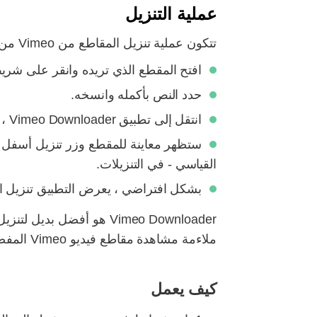
عملية التنزيل
تتكون عملية تنزيل المقاطع من Vimeo من بضع خطوات بسيطة:
افتح المقطع الذي تريده وانقر على شريط
حدد النص بأكمله وانسخه.
انتقل إلى تطبيق Vimeo Downloader ، والصق الرابط في نموذج "لصق" وانقر على زر السهم.
ستظهر معاينة للمقطع وزر تنزيل أسفل ال
القياسي - في التنزيلات.
بشكل افتراضي ، يعرض التطبيق تنزيل الملفا
Vimeo Downloader هو أفض
ملاءمة مشاهدة مقاطع فيديو Vimeo المفضلة لديك بدون اتصال بالإنترنت.
كيف يعمل