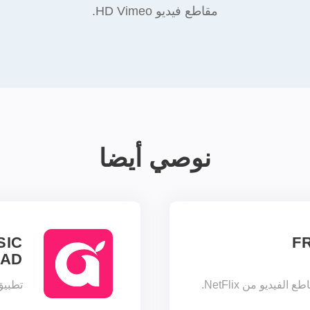
مقاطع فيديو HD Vimeo.
نوصي أيضا
SIC
F
AD
فيديو من NetFlix.
تطبيق