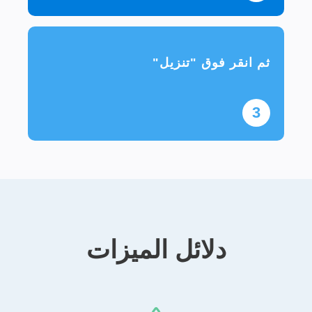
ثم انقر فوق "تنزيل"
3
دلائل الميزات