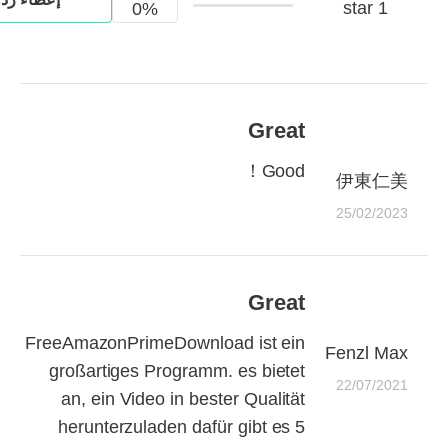
1 star
0%
Great
Good！
伊東仁美
25/02/2023
Great
FreeAmazonPrimeDownload ist ein
Fenzl Max
großartiges Programm. es bietet
22/07/2021
an, ein Video in bester Qualität
herunterzuladen dafür gibt es 5