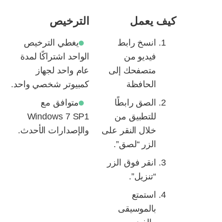
كيف يعمل
الترخيص
انسخ رابط
يغطي الترخيص
فيديو من
الواحد اشتراكًا لمدة
متصفحك إلى
عام واحد لجهاز
الحافظة
كمبيوتر شخصي واحد.
الصق رابطًا
متوافق مع
للتطبيق من
Windows 7 SP1
خلال النقر على
والإصدارات الأحدث.
الزر “لصق”.
انقر فوق الزر
“تنزيل”.
استمتع
بالموسيقى