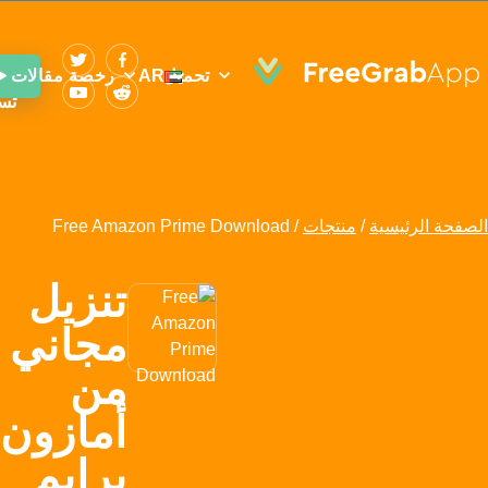
تحميل
AR
رخصة
مقالات
تس
الصفحة الرئيسية
/
منتجات
/
Free Amazon Prime Download
تنزيل
مجاني
من
أمازون
برايم