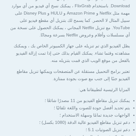
Download. باستخدام FlixGrab ، يمكنك نسخ أي فيديو من أي موارد
مهمة مثل Netflix و Amazon Prime و HULU و Disney Plus على
سبيل المثال لا الحصر. كما يسمح لك بتنزيل أي مقطع فيديو على
YouTube. مع تنزيل Netflix المجاني ، يمكنك الحصول على نسخة من
أي مسلسلات وأفلام وعروض Netflix بسرعة ومجانًا.
يظل الفيديو الذي تم تنزيله على جهاز الكمبيوتر الخاص بك ، ويمكنك
مشاهدته وقتما تشاء. يمكنك القيام بذلك حتى إذا تمت إزالة الفيديو
بالفعل من موقع الويب الذي قمت بتنزيله منه.
تعتبر برامج التحميل مستقلة عن المتصفحات ويمكنها تنزيل مقاطع
الفيديو جنبًا إلى جنب مع صوت بجودة ممتازة.
المزايا الرئيسية لتطبيقاتنا هي:
يمكنك تنزيل مقاطع الفيديو من 11 مصدرًا شائعًا ؛
يتم تحديد أفضل جودة للصوت واللغة تلقائيًا ؛
الواجهات جديدة تمامًا وسهلة الاستخدام ؛
دعم تنزيل مقاطع الفيديو عالية الدقة (1080 بكسل) ؛
دعم تنزيل الصوتيات 5.1 ؛