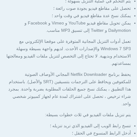
يتم التحكم في عملية التنزيل بسهولة ؛
تحصل على مقاطع فيديو بجودة صوت رائعة ؛
يمكنك نسخ عدة مقاطع فيديو في وقت واحد ؛
يمكن تحويل مقاطع فيديو YouTube و Vimeo و Facebook و
Dailymotion و Twitter إلى تنسيق MP3 مناسب.
تعمل أدوات التنزيل المجانية المتوفرة على موقعنا الإلكتروني مع
Windows 7 SP3 والإصدارات الأحدث. لديهم واجهة بسيطة وسهلة
الاستخدام وبديهية. لا تحتاج إلى التخصص لتنزيل ملفات الفيديو ومعالجتها
بمساعدتهم.
يحفظ برنامج Netflix Downloader المجاني الأوصاف الصوتية
للمكفوفين ويحافظ على الترجمات بتنسيقين (SRT والأصل). باستخدام
هذا التطبيق ، يمكنك نسخ جميع الحلقات المطلوبة بضربة واحدة. بمجرد
شراء ترخيص ، تحصل على اشتراك لمدة عام لجهاز كمبيوتر شخصي
واحد.
يتم تنزيل ملفات الفيديو في ثلاث خطوات بسيطة:
تنسخ رابط الويب إلى الفيديو الذي تريد تنزيله ؛
أدخل الرابط المنسوخ في الحقل ؛