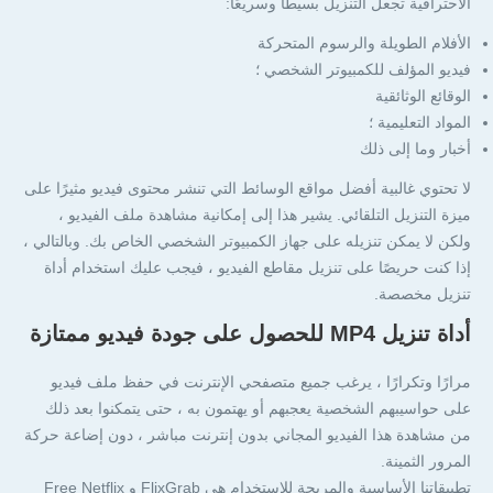
الاحترافية تجعل التنزيل بسيطًا وسريعًا:
الأفلام الطويلة والرسوم المتحركة
فيديو المؤلف للكمبيوتر الشخصي ؛
الوقائع الوثائقية
المواد التعليمية ؛
أخبار وما إلى ذلك
لا تحتوي غالبية أفضل مواقع الوسائط التي تنشر محتوى فيديو مثيرًا على
ميزة التنزيل التلقائي. يشير هذا إلى إمكانية مشاهدة ملف الفيديو ،
ولكن لا يمكن تنزيله على جهاز الكمبيوتر الشخصي الخاص بك. وبالتالي ،
إذا كنت حريصًا على تنزيل مقاطع الفيديو ، فيجب عليك استخدام أداة
تنزيل مخصصة.
أداة تنزيل MP4 للحصول على جودة فيديو ممتازة
مرارًا وتكرارًا ، يرغب جميع متصفحي الإنترنت في حفظ ملف فيديو
على حواسيبهم الشخصية يعجبهم أو يهتمون به ، حتى يتمكنوا بعد ذلك
من مشاهدة هذا الفيديو المجاني بدون إنترنت مباشر ، دون إضاعة حركة
المرور الثمينة.
تطبيقاتنا الأساسية والمريحة للاستخدام هي FlixGrab و Free Netflix