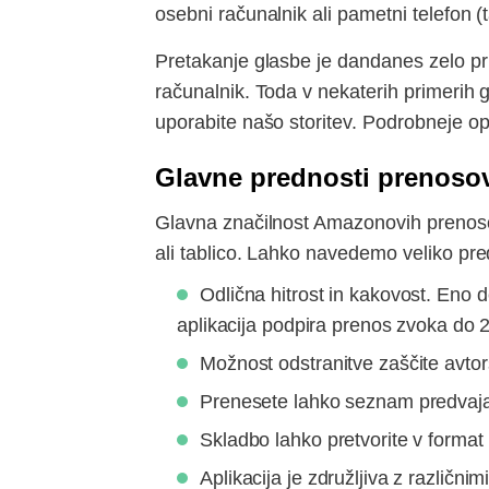
osebni računalnik ali pametni telefon (t
Pretakanje glasbe je dandanes zelo pril
računalnik. Toda v nekaterih primerih 
uporabite našo storitev. Podrobneje o
Glavne prednosti prenoso
Glavna značilnost Amazonovih prenoso
ali tablico. Lahko navedemo veliko pred
Odlična hitrost in kakovost. Eno 
aplikacija podpira prenos zvoka do 
Možnost odstranitve zaščite avto
Prenesete lahko seznam predvajanj
Skladbo lahko pretvorite v format 
Aplikacija je združljiva z različn