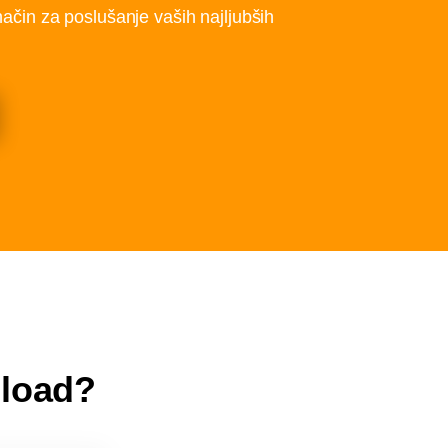
način za poslušanje vaših najljubših
nload?