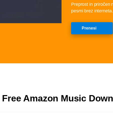
Preprost in priročen 
pesmi brez interneta.
Prenesi
e Free Amazon Music Dow