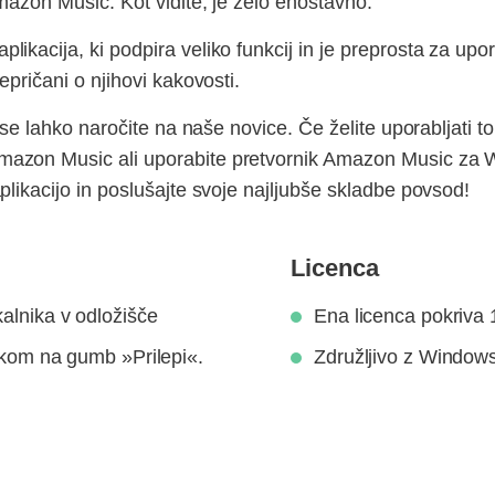
mazon Music. Kot vidite, je zelo enostavno.
ikacija, ki podpira veliko funkcij in je preprosta za upo
epričani o njihovi kakovosti.
, se lahko naročite na naše novice. Če želite uporabljati t
azon Music ali uporabite pretvornik Amazon Music za 
plikacijo in poslušajte svoje najljubše skladbe povsod!
Licenca
alnika v odložišče
Ena licenca pokriva 
likom na gumb »Prilepi«.
Združljivo z Windows