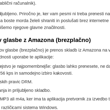
ablični računalnik).
jubljeno. Priročno je, ker vam pesmi ni treba prenesti na
ga boste morda želeli shraniti in poslušati brez internet
pišemo njegove glavne značilnosti.
v glasbe z Amazona (brezplačno)
v glasbe (brezplačno) je prenos skladb iz Amazona na va
nosti uporabe te aplikacije:
dejstvo je najpomembnejše: glasbo lahko prenesete, ne da b
256 kps in samodejno izbiro kakovosti.
rskih pravic DRM.
a in priljubljeno skladbo.
MP3 ali m4a, ker ima ta aplikacija pretvornik za izvedbo 
imi različicami sistema Windows.