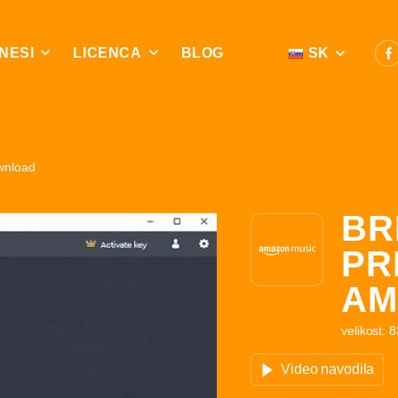
NESI
LICENCA
BLOG
SK
wnload
BR
PR
AM
velikost: 
Video navodila