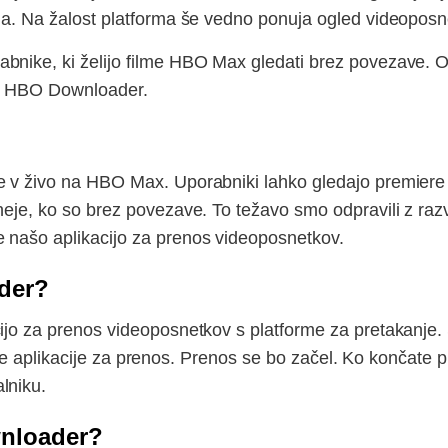
na. Na žalost platforma še vedno ponuja ogled videoposnet
nike, ki želijo filme HBO Max gledati brez povezave. Ogl
jo HBO Downloader.
e v živo na HBO Max. Uporabniki lahko gledajo premiere i
zneje, ko so brez povezave. To težavo smo odpravili z 
 našo aplikacijo za prenos videoposnetkov.
der?
cijo za prenos videoposnetkov s platforme za pretakanje
 polje aplikacije za prenos. Prenos se bo začel. Ko končat
lniku.
wnloader?