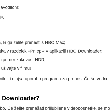
navodilom:
jo;
, ki ga želite prenesti s HBO Max;
ka v razdelek »Prilepi« v aplikaciji HBO Downloader;
 na primer kakovost HDR;
uživajte v filmu!
k, ki olajša uporabo programa za prenos. Če še vedno ne
.
BO Downloader?
bo. Če želite prenašati priljubljene videoposnetke, se m