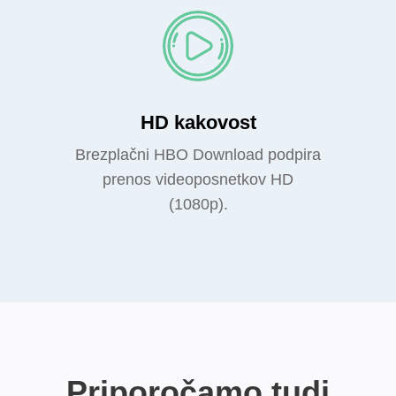
HD kakovost
Brezplačni HBO Download podpira
prenos videoposnetkov HD
(1080p).
Priporočamo tudi