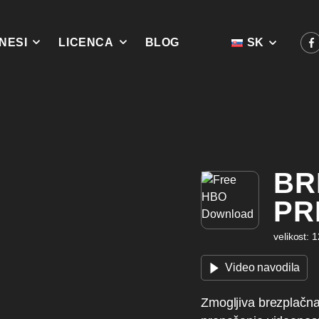
NESI
LICENCA
BLOG
SK
BR
PR
velikost: 
Video navodila
Zmogljiva brezplačna 