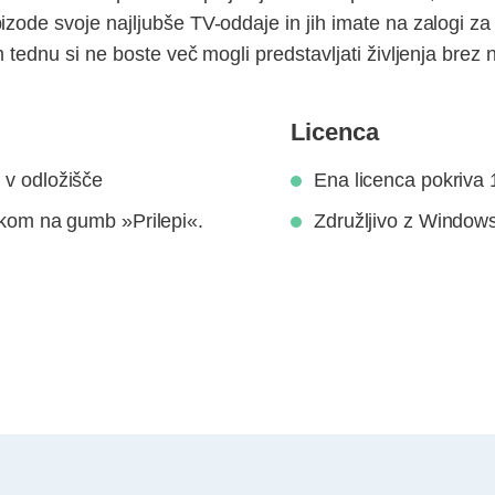
izode svoje najljubše TV-oddaje in jih imate na zalogi z
m tednu si ne boste več mogli predstavljati življenja brez
Licenca
 v odložišče
Ena licenca pokriva 
likom na gumb »Prilepi«.
Združljivo z Windows