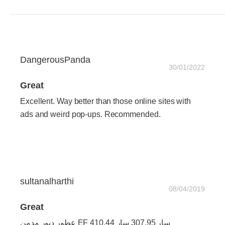
DangerousPanda
30/01/2022
Great
Excellent. Way better than those online sites with
ads and weird pop-ups. Recommended.
sultanalharthi
08/04/2019
Great
عطور ديور مدمن EF 410.44 سار 307.95 سار