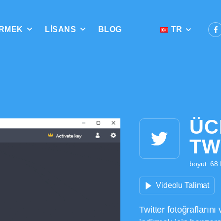
IRMEK
LISANS
BLOG
TR
ÜC
TW
boyut: 68
Videolu Talimat
Twitter fotoğraflarını 