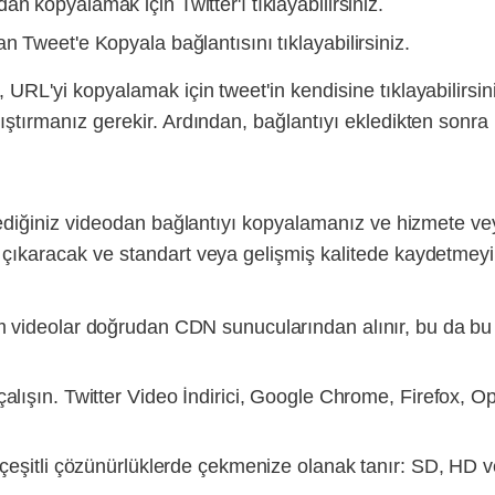
n kopyalamak için Twitter'ı tıklayabilirsiniz.
n Tweet'e Kopyala bağlantısını tıklayabilirsiniz.
 URL'yi kopyalamak için tweet'in kendisine tıklayabilirsin
ıştırmanız gerekir. Ardından, bağlantıyı ekledikten sonra 
istediğiniz videodan bağlantıyı kopyalamanız ve hizmete v
 çıkaracak ve standart veya gelişmiş kalitede kaydetmeyi 
üm videolar doğrudan CDN sunucularından alınır, bu da bu
çalışın. Twitter Video İndirici, Google Chrome, Firefox, O
ı çeşitli çözünürlüklerde çekmenize olanak tanır: SD, HD v