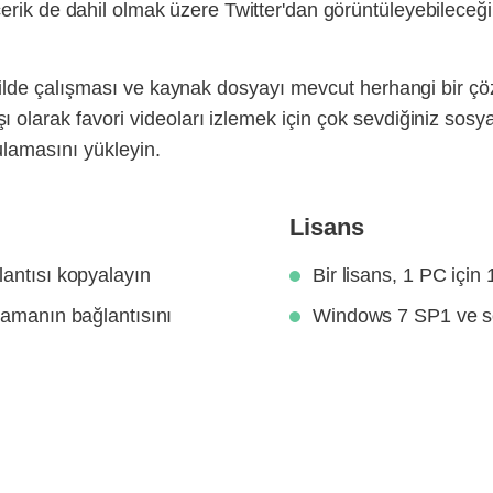
içerik de dahil olmak üzere Twitter'dan görüntüleyebileceğ
şekilde çalışması ve kaynak dosyayı mevcut herhangi bir çö
 olarak favori videoları izlemek için çok sevdiğiniz sosya
ulamasını yükleyin.
Lisans
lantısı kopyalayın
Bir lisans, 1 PC için 
lamanın bağlantısını
Windows 7 SP1 ve so