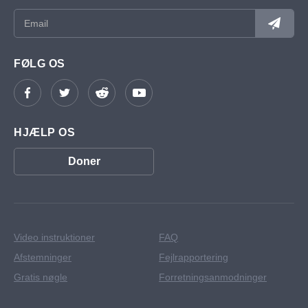
FØLG OS
HJÆLP OS
Doner
Video instruktioner
FAQ
Afstemninger
Fejlrapportering
Gratis nøgle
Forretningsanmodninger