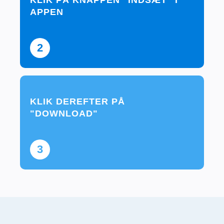
KLIK PÅ KNAPPEN "INDSÆT" I
APPEN
2
KLIK DEREFTER PÅ
"DOWNLOAD"
3