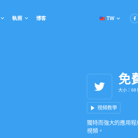
執照
博客
TW
免
大小：68 M
視頻教學
獨特而強大的應用程序，
視頻。