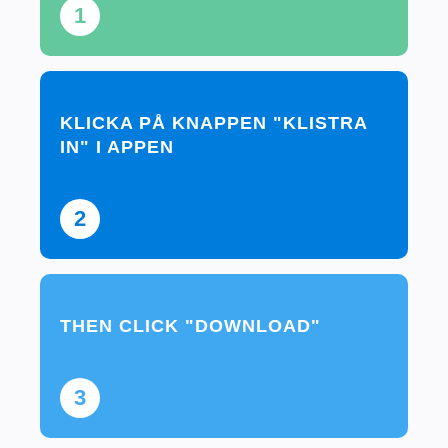
1
KLICKA PÅ KNAPPEN "KLISTRA
IN" I APPEN
2
THEN CLICK "DOWNLOAD"
3