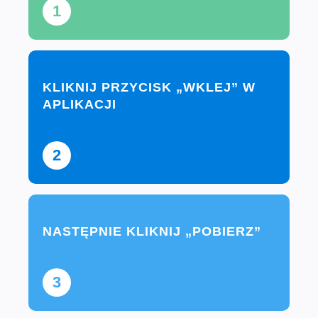
1
KLIKNIJ PRZYCISK „WKLEJ” W
APLIKACJI
2
NASTĘPNIE KLIKNIJ „POBIERZ”
3