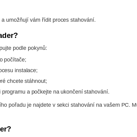
 a umožňují vám řídit proces stahování.
ader?
upujte podle pokynů:
o počítače;
ocesu instalace;
eré chcete stáhnout;
i programu a počkejte na ukončení stahování.
ího pořadu je najdete v sekci stahování na vašem PC. Mů
der?