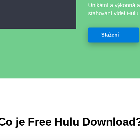
Unikátní a výkonná a
stahování videí Hulu.
Stažení
Co je Free Hulu Download