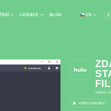
ŽENÍ
LICENCE
BLOG
CS
ZD
ST
FI
velikost: 
Video instrukce