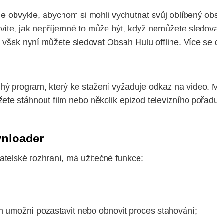
Ale obvykle, abychom si mohli vychutnat svůj oblíbený obs
víte, jak nepříjemné to může být, když nemůžete sledovat
ci však nyní můžete sledovat Obsah Hulu offline. Více se 
ý program, který ke stažení vyžaduje odkaz na video. Mí
ete stáhnout film nebo několik epizod televizního pořadu
wnloader
telské rozhraní, má užitečné funkce:
ám umožní pozastavit nebo obnovit proces stahování;