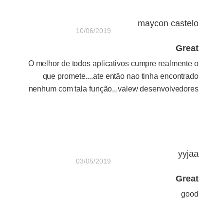
maycon castelo
10/06/2019
Great
O melhor de todos aplicativos cumpre realmente o
que promete....ate então nao tinha encontrado
nenhum com tala função,,,valew desenvolvedores
yyjaa
03/05/2019
Great
good