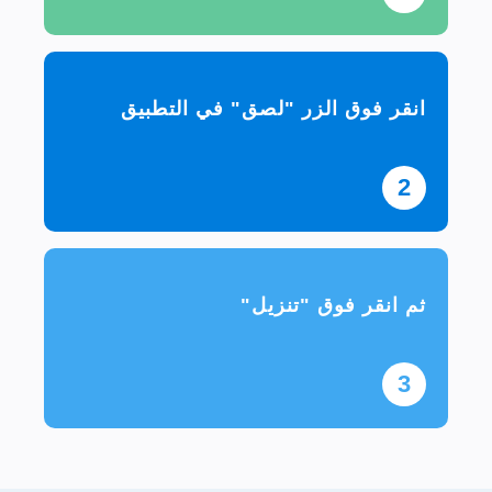
انقر فوق الزر "لصق" في التطبيق
2
ثم انقر فوق "تنزيل"
3