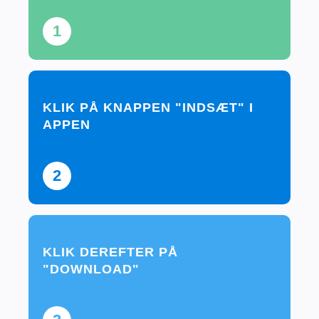
1
KLIK PÅ KNAPPEN "INDSÆT" I
APPEN
2
KLIK DEREFTER PÅ
"DOWNLOAD"