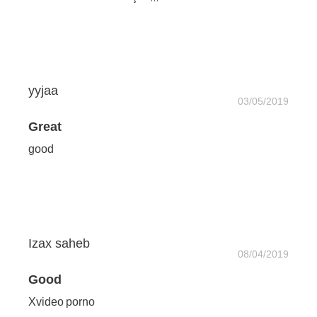
yyjaa
03/05/2019
Great
good
Izax saheb
08/04/2019
Good
Xvideo porno