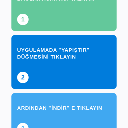
1
UYGULAMADA "YAPIŞTIR"
DÜĞMESINI TIKLAYIN
2
ARDINDAN "İNDIR" E TIKLAYIN