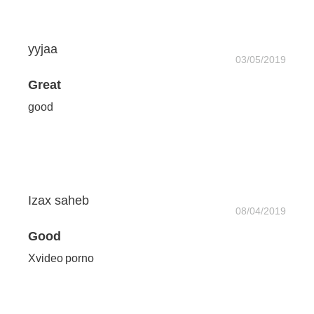
yyjaa
03/05/2019
Great
good
Izax saheb
08/04/2019
Good
Xvideo porno