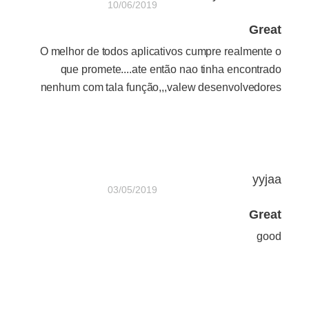
10/06/2019
Great
O melhor de todos aplicativos cumpre realmente o
que promete....ate então nao tinha encontrado
nenhum com tala função,,,valew desenvolvedores
yyjaa
03/05/2019
Great
good