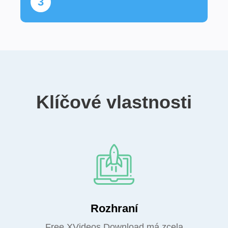
3
Klíčové vlastnosti
Rozhraní
Free XVideos Download má zcela