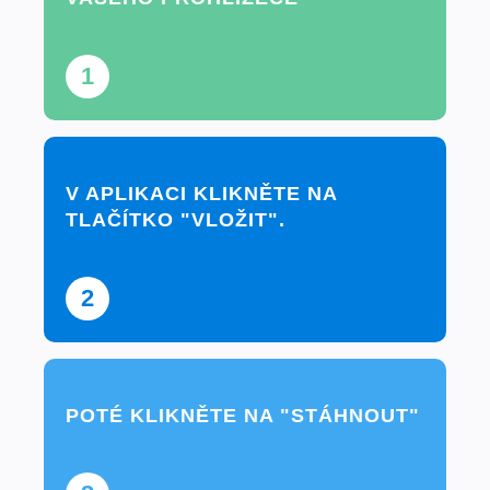
1
V APLIKACI KLIKNĚTE NA
TLAČÍTKO "VLOŽIT".
2
POTÉ KLIKNĚTE NA "STÁHNOUT"