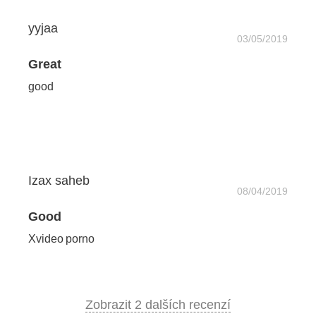
yyjaa
03/05/2019
Great
good
Izax saheb
08/04/2019
Good
Xvideo porno
Zobrazit 2 dalších recenzí