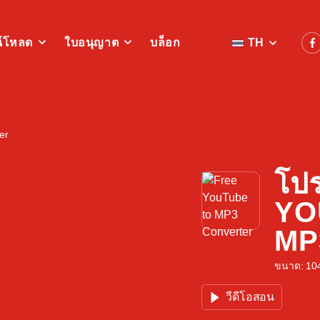
์โหลด
ใบอนุญาต
บล็อก
TH
er
โป
YO
MP3
ขนาด: 104 
วีดีโอสอน