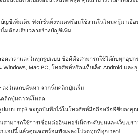
รื่องมือนี้เป็นตัวแปลงออนไลน์ที่ดีที่สุด คุณสามารถแยกเสี
ญชีเพิ่มเติม ฟังก์ชั่นทั้งหมดพร้อมใช้งานในโหมดผู้มาเยือน
ม่ต้องเสียเวลาสร้างบัญชีเพิ่ม
ดตลอดเวลาและในทุกรูปแบบ ข้อดีคือสามารถใช้ได้กับทุกอ
บน Windows, Mac PC, โทรศัพท์หรือแท็บเล็ต Android และอุ
งในแถบค้นหา จากนั้นคลิกปุ่มเริ่ม
คลิกปุ่มดาวน์โหลด
นรูปแบบ mp3 จะถูกบันทึกไว้ในโทรศัพท์มือถือหรือพีซีของคุณ
ณสามารถใช้การเชื่อมต่ออินเทอร์เน็ตระดับบนและเว็บเบราว์เ
อกแอปนี้ แล้วคุณจะพร้อมฟังเพลงโปรดทุกที่ทุกเวลา!