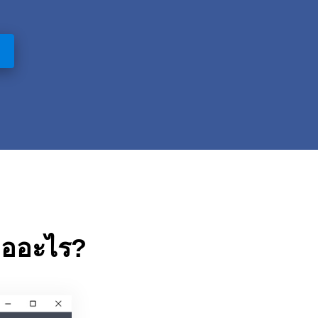
ืออะไร?