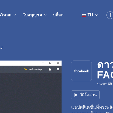
์โหลด
ใบอนุญาต
บล็อก
TH
ad
ดาว
FA
ขนาด: 69 M
วีดีโอสอน
แอปพลิเคชั่นที่ทรงพ