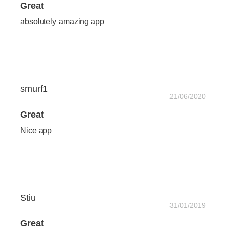
Great
absolutely amazing app
smurf1
21/06/2020
Great
Nice app
Stiu
31/01/2019
Great