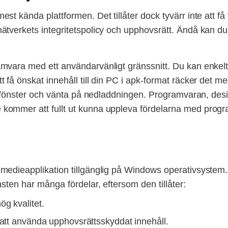
 kända plattformen. Det tillåter dock tyvärr inte att få v
tverkets integritetspolicy och upphovsrätt. Ändå kan du f
vara med ett användarvänligt gränssnitt. Du kan enkelt s
få önskat innehåll till din PC i apk-format räcker det med 
at fönster och vänta på nedladdningen. Programvaran, des
kommer att fullt ut kunna uppleva fördelarna med progr
edieapplikation tillgänglig på Windows operativsystem. I
sten har många fördelar, eftersom den tillåter:
ög kvalitet.
 att använda upphovsrättsskyddat innehåll.