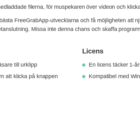
edladdade filerna, för muspekaren över videon och klic
ta FreeGrabApp-utvecklarna och få möjligheten att njuta 
ernetanslutning. Missa inte denna chans och skaffa progra
Licens
are till urklipp
En licens täcker 1-å
om att klicka på knappen
Kompatibel med Win