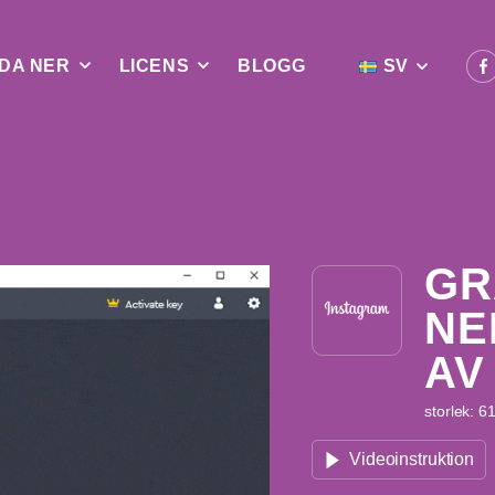
DA NER
LICENS
BLOGG
SV
d
GR
NE
AV
storlek: 6
Videoinstruktion