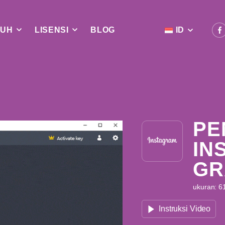
UH
LISENSI
BLOG
ID
PE
IN
GR
ukuran: 61
Instruksi Video