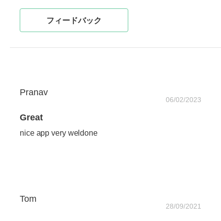
フィードバック
Pranav
06/02/2023
Great
nice app very weldone
Tom
28/09/2021