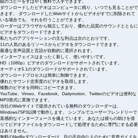
組のコピーをすばやく無料で入手できます。
ダウンロードしたビデオはコンピュータに残り、いつでも見ることがで
きます。 ダウンロードしたWebサイトからビデオがすでに削除されて
いる場合でも、それを行うことができます。
ローダーはブラウザから独立しており、優れた品質のサウンドとともに
ビデオをダウンロードできます。
私たちのアプリケーションの主な利点は次のとおりです。
11の人気のあるリソースからビデオをダウンロードできます。
最適な音声品質と言語が自動的に選択されます。
インターフェイスはまったく新しく、使いやすいです。
HD（1080p）ビデオのダウンロードがサポートされています。
オーディオ5.1のダウンロードがサポートされています。
ダウンロードプロセスは簡単に制御できます。
優れたサウンド忠実度のビデオを取得します。
複数のビデオを同時にコピーできます。
YouTube、Vimeo、Facebook、Dailymotion、Twitterのビデオは便利な
MP3形式に変換できます。
当社のWebサイトで提供されている無料のダウンローダーは、
Windows7SP3以降で動作します。 シンプルでユーザーフレンドリーで
直感的なインターフェースを備えています。 あなたは彼らの助けを借
りてビデオファイルをダウンロードして処理するために専門にする必要
はありません。
無料のNetflixダウンローダーは、目の不自由な人のために音声ガイドを