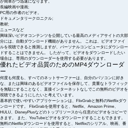
が簡単かつ迅速になります。
長編映画や漫画;
PC用の作者のビデオ。
ドキュメンタリークロニクル;
教材;
ニュースなど
興味深いビデオコンテンツを公開している最高のメディアサイトの大部
分には、自動ダウンロード機能がありません。 これは、ビデオファイ
ルを視聴できると推測しますが、パーソナルコンピュータにダウンロー
ドすることはできません。 したがって、ビデオをダウンロードしたい
場合は、専用のダウンローダーを使用する必要があります。
優れたビデオ品質のためのMP4ダウンローダ
ー
何度も何度も、すべてのネットサーファーは、自分のパソコンに好き
な、または興味のあるビデオファイルを保存して、貴重なトラフィック
を無駄にすることなく、直接インターネットなしでこの無料のビデオを
視聴できるようにしたいと考えています。
基本的で使いやすいアプリケーションは、FlixGrabと無料のNetflixダウ
ンロードです。 FlixGrabを使用すると、Netflix、Amazon Prime、
HULU、DisneyPlusなどのトップリソースから任意のビデオをコピーで
きます。 また、YouTubeビデオをダウンロードすることもできます。
無料のNetflixダウンロードを使用すると、Netflixのシリアル、映画、番