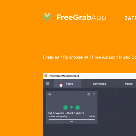
ЗАГ
Главная
/
Приложения
/
Free Amazon Music D