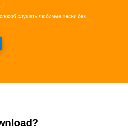
я
 способ слушать любимые песни без
wnload?