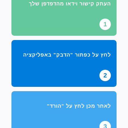
העתק קישור וידאו מהדפדפן שלך
1
לחץ על כפתור "הדבק" באפליקציה
2
לאחר מכן לחץ על "הורד"
3