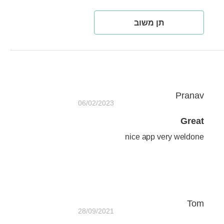
תן משוב
Pranav
06/02/2023
Great
nice app very weldone
Tom
28/09/2021