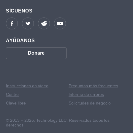
SÍGUENOS
AYÚDANOS
Donare
Instrucciones en vídeo
Preguntas más frecuentes
Centro
Informe de errores
Clave libre
Solicitudes de negocio
© 2013 – 2026,
Technology LLC. Reservados todos los
derechos.