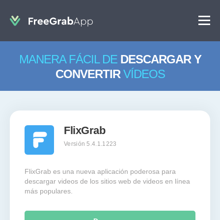
MANERA FÁCIL DE
DESCARGAR Y
CONVERTIR
VÍDEOS
FlixGrab
Versión 5.4.1.1223
FlixGrab es una nueva aplicación poderosa para
descargar videos de los sitios web de videos en línea
más populares.