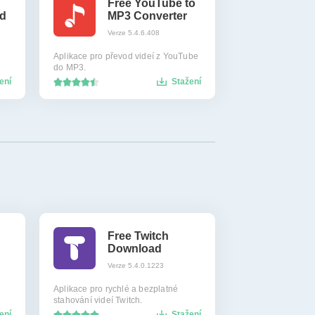
Free YouTube to
d
MP3 Converter
Verze 5.4.6.408
Aplikace pro převod videí z YouTube
do MP3.
ení
Stažení
Free Twitch
Download
Verze 5.4.0.1223
Aplikace pro rychlé a bezplatné
stahování videí Twitch.
ení
Stažení