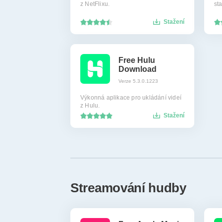
z NetFlixu.
st
Stažení
Free Hulu
Download
Verze 5.3.0.1223
Výkonná aplikace pro ukládání videí
z Hulu.
Stažení
Streamování hudby