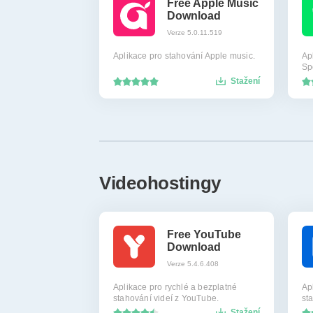
Free Apple Music
Download
Verze 5.0.11.519
Aplikace pro stahování Apple music.
Ap
Spo
Stažení
Videohostingy
Free YouTube
Download
Verze 5.4.6.408
Aplikace pro rychlé a bezplatné
Ap
stahování videí z YouTube.
st
Stažení