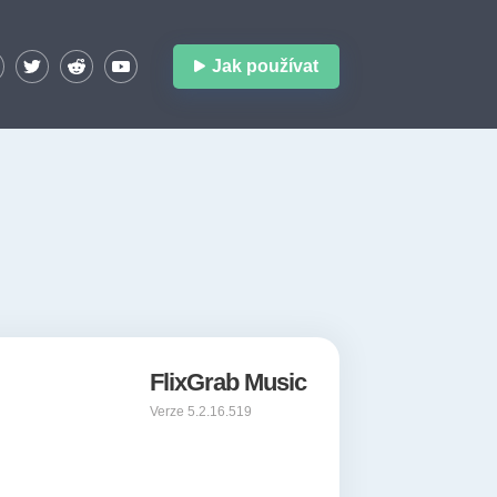
Jak používat
FlixGrab Music
Verze 5.2.16.519