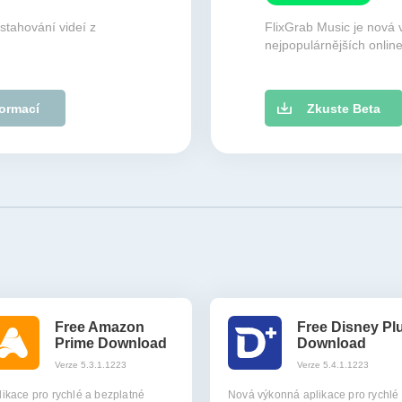
stahování videí z
FlixGrab Music je nová 
nejpopulárnějších onlin
formací
Zkuste Beta
Free Amazon
Free Disney Pl
Prime Download
Download
Verze 5.3.1.1223
Verze 5.4.1.1223
likace pro rychlé a bezplatné
Nová výkonná aplikace pro rychlé