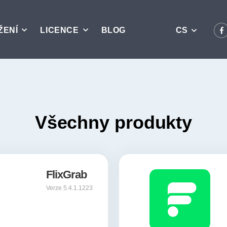
ŽENÍ
LICENCE
BLOG
CS
Všechny produkty
FlixGrab
Verze 5.4.1.1223