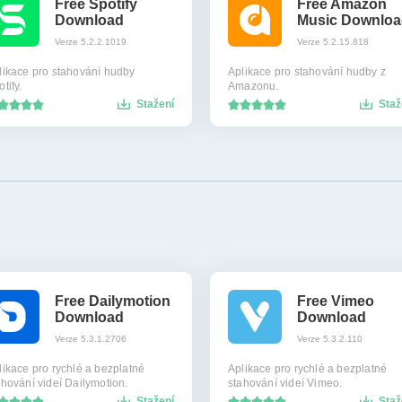
Free Spotify
Free Amazon
Download
Music Downloa
Verze 5.2.2.1019
Verze 5.2.15.818
likace pro stahování hudby
Aplikace pro stahování hudby z
tify.
Amazonu.
Stažení
Staž
Free Dailymotion
Free Vimeo
Download
Download
Verze 5.3.1.2706
Verze 5.3.2.110
likace pro rychlé a bezplatné
Aplikace pro rychlé a bezplatné
ahování videí Dailymotion.
stahování videí Vimeo.
Stažení
Staž