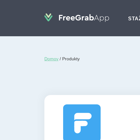
STA
Domov
/
Produkty