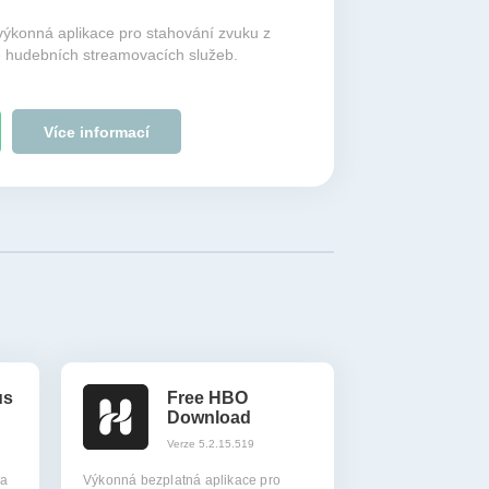
výkonná aplikace pro stahování zvuku z
e hudebních streamovacích služeb.
Více informací
us
Free HBO
Download
Verze 5.2.15.519
 a
Výkonná bezplatná aplikace pro