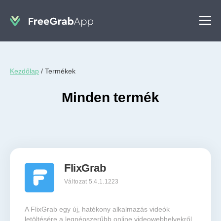
Kezdőlap
/
Termékek
Minden termék
FlixGrab
Változat 5.4.1.1223
A FlixGrab egy új, hatékony alkalmazás videók
letöltésére a legnépszerűbb online videowebhelyekről.