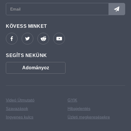
KÖVESS MINKET
SEGÍTS NEKÜNK
Adományoz
Videó Útmutató
GYIK
Szavazások
Hibajelentés
Ingyenes kulcs
Üzleti megkeresésekre