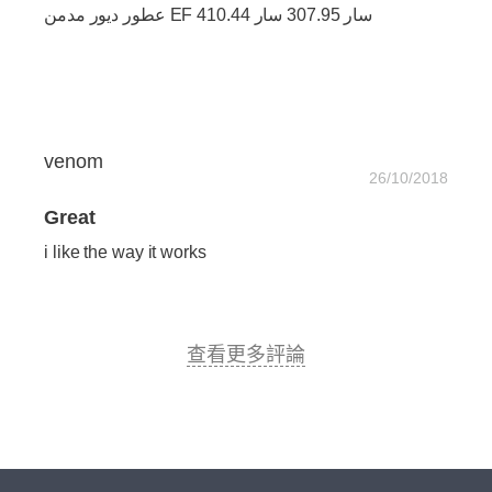
عطور ديور مدمن EF 410.44 سار 307.95 سار
venom
26/10/2018
Great
i like the way it works
查看更多評論