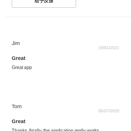
给予反馈
Jim
19/01/2021
Great
Great app
Tom
05/07/2020
Great
Thanks, finally, the application really works.